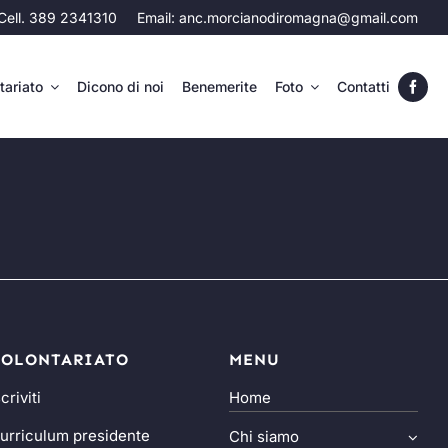
Cell. 389 2341310
Email:
anc.morcianodiromagna@gmail.com
tariato
Dicono di noi
Benemerite
Foto
Contatti
VOLONTARIATO
MENU
scriviti
Home
urriculum presidente
Chi siamo