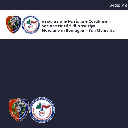
Skip
Sede: Via
to
content
Associazione Nazionale Carabinieri
Sezione Martiri di Nassiriya
Morciano di Romagna – San Clemente