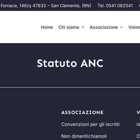
 Fornace, 146/q 47832 – San Clemente, (RN)
Tel. 0541 082541
Home
Chi siamo
Associazione
Volon
Statuto ANC
ASSOCIAZIONE
Convenzioni per gli iscritti
I
Non dimentichiamoli
C