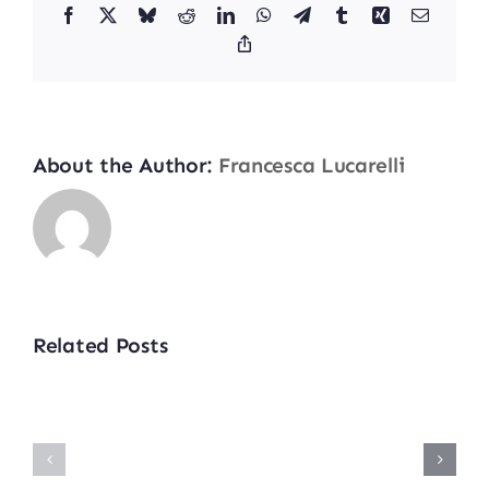
Facebook
X
Bluesky
Reddit
LinkedIn
WhatsApp
Telegram
Tumblr
Xing
Email
Foto
Copy
Link
Contatti
About the Author:
Francesca Lucarelli
Related Posts
Solidarietà
4
Solidarietà
Luglio
4
2025
Luglio
–
2025