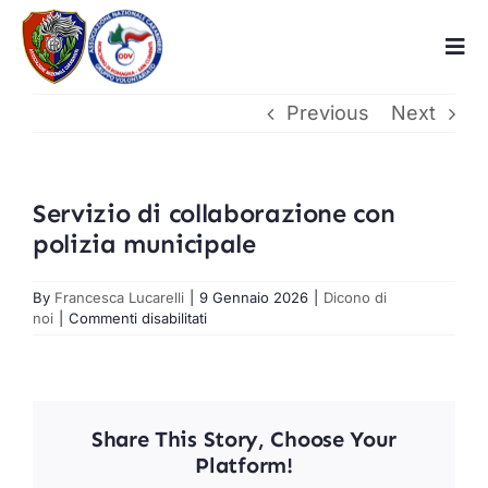
Skip
to
Tog
content
Navi
Previous
Next
Home
Chi siamo
Servizio di collaborazione con
polizia municipale
Associazione
By
Francesca Lucarelli
|
9 Gennaio 2026
|
Dicono di
su
noi
|
Commenti disabilitati
Volontariato
Servizio
di
collaborazione
Dicono di noi
con
polizia
Share This Story, Choose Your
municipale
Benemerite
Platform!