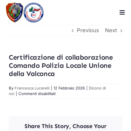
Skip
to
Tog
content
Navi
Previous
Next
Home
Chi siamo
Certificazione di collaborazione
Comando Polizia Locale Unione
Associazione
della Valconca
Volontariato
By
Francesca Lucarelli
|
12 Febbraio 2026
|
Dicono di
su
noi
|
Commenti disabilitati
Certificazione
Dicono di noi
di
collaborazione
Comando
Polizia
Benemerite
Share This Story, Choose Your
Locale