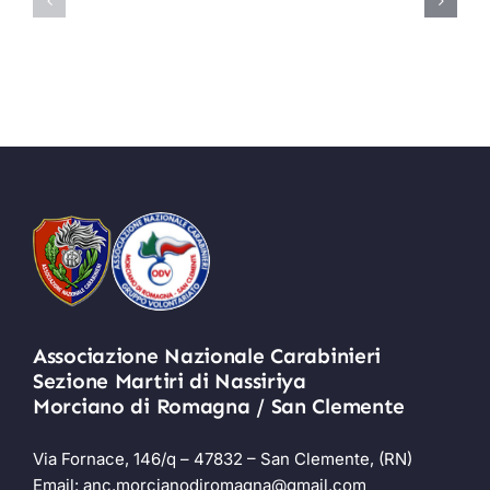
–
2025
Articolo
–
Resto
Articolo
del
Romagna
Carlino
Associazione Nazionale Carabinieri
Sezione Martiri di Nassiriya
Morciano di Romagna / San Clemente
Via Fornace, 146/q – 47832 – San Clemente, (RN)
Email:
anc.morcianodiromagna@gmail.com