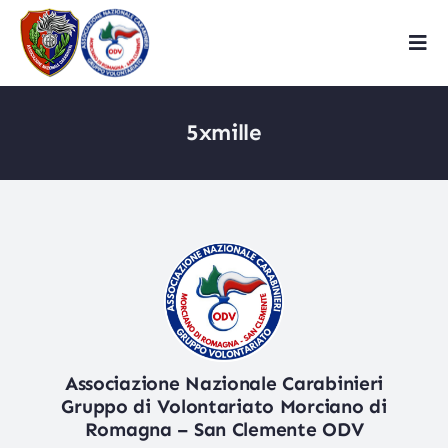
Skip
to
Tog
content
Navi
Home
5xmille
Chi siamo
Associazione
Volontariato
Dicono di noi
Associazione Nazionale Carabinieri
Gruppo di Volontariato Morciano di
Benemerite
Romagna – San Clemente ODV