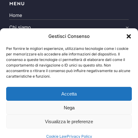
MENU
Home
Chi siamo
Gestisci Consenso
Associazione
Per fornire le migliori esperienze, utilizziamo tecnologie come i cookie
Volontariato
per memorizzare e/o accedere alle informazioni del dispositivo. Il
consenso a queste tecnologie ci permetterà di elaborare dati come il
Dicono di noi
comportamento di navigazione o ID unici su questo sito. Non
acconsentire o ritirare il consenso può influire negativamente su alcune
Benemerite
caratteristiche e funzioni.
Foto
Accetta
Contatti
Nega
Visualizza le preferenze
©
2026
Tutti i diritti riservati.
Privacy Policy
Cookie Law
Credits: webmio
Cookie Law
Privacy Policy